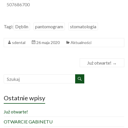
507686700
Tagi:
Dęblin
pantomogram
stomatologia
sdental
26 maja 2020
Aktualności
Już otwarte!
→
Ostatnie wpisy
Już otwarte!
OTWARCIE GABINETU